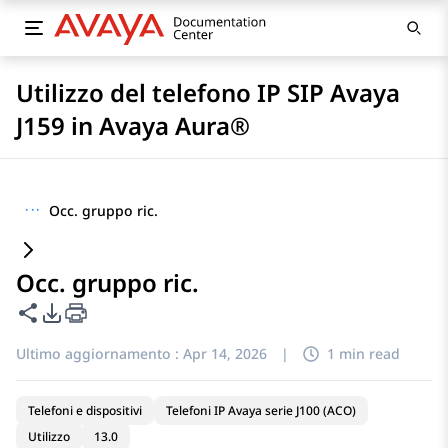
Utilizzo del telefono IP SIP Avaya
J159 in Avaya Aura®
···
Occ. gruppo ric.
Occ. gruppo ric.
Condividi questa pagina
Opzioni di esportazione PDF
Ultimo aggiornamento :
Apr 14, 2026
|
1 min read
Telefoni e dispositivi
Telefoni IP Avaya serie J100 (ACO)
Utilizzo
13.0