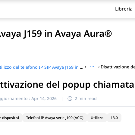
Libreria
 Avaya J159 in Avaya Aura®
···
Utilizzo del telefono IP SIP Avaya J159 in Avaya Aura®
ttivazione del popup chiamata 
itolo
ggiornamento :
Apr 14, 2026
|
2 min read
e dispositivi
Telefoni IP Avaya serie J100 (ACO)
Utilizzo
13.0