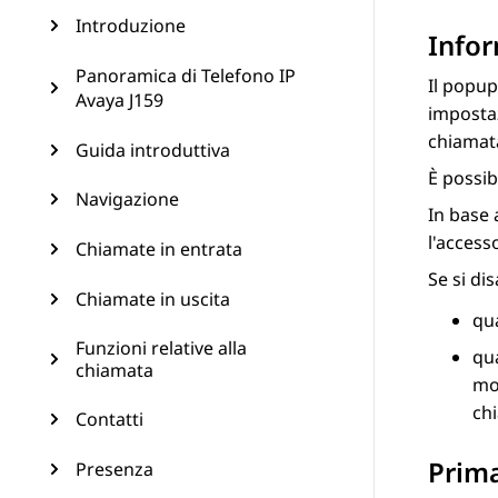
Introduzione
Infor
Panoramica di Telefono IP
Il popup
Avaya J159
impostaz
chiamata
Guida introduttiva
È possib
Navigazione
In base 
l'access
Chiamate in entrata
Se si di
Chiamate in uscita
qua
Funzioni relative alla
qua
chiamata
mod
chi
Contatti
Prima
Presenza