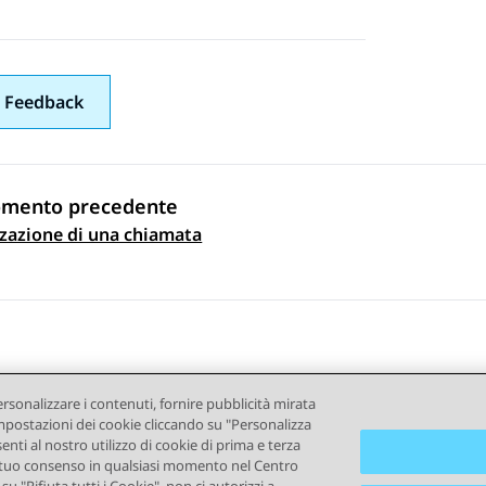
 Feedback
omento precedente
zzazione di una chiamata
gazione argomento
ersonalizzare i contenuti, fornire pubblicità mirata
e impostazioni dei cookie cliccando su "Personalizza
senti al nostro utilizzo di cookie di prima e terza
e il tuo consenso in qualsiasi momento nel Centro
ndizioni d'uso
Privacy
Politica sui cookie
Marchi commercial