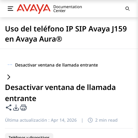
Uso del teléfono IP SIP Avaya J159
en Avaya Aura®
···
Desactivar ventana de llamada entrante
Desactivar ventana de llamada
entrante
Compartir esta página
Opciones de exportación de PDF
Última actualización :
Apr 14, 2026
|
2 min read
Teléfonos y dispositivos