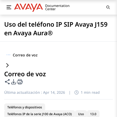
Uso del teléfono IP SIP Avaya J159
en Avaya Aura®
···
Correo de voz
Correo de voz
Compartir esta página
Opciones de exportación de PDF
Última actualización :
Apr 14, 2026
|
1 min read
Teléfonos y dispositivos
Teléfonos IP de la serie J100 de Avaya (ACO)
Uso
13.0