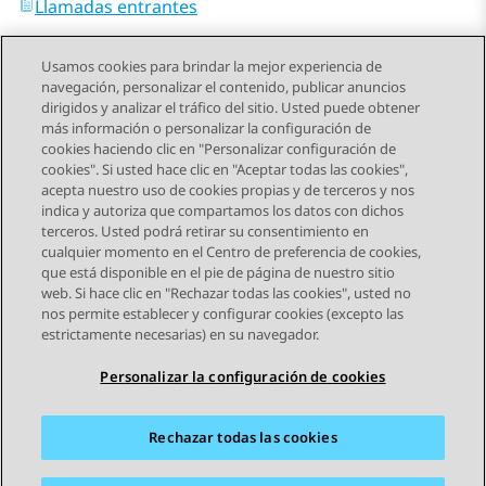
Llamadas entrantes
Usamos cookies para brindar la mejor experiencia de
navegación, personalizar el contenido, publicar anuncios
dirigidos y analizar el tráfico del sitio. Usted puede obtener
más información o personalizar la configuración de
Send Feedback
cookies haciendo clic en "Personalizar configuración de
cookies". Si usted hace clic en "Aceptar todas las cookies",
acepta nuestro uso de cookies propias y de terceros y nos
indica y autoriza que compartamos los datos con dichos
Tema anterior
Tema siguiente
terceros. Usted podrá retirar su consentimiento en
Navegación de tema
cualquier momento en el Centro de preferencia de cookies,
que está disponible en el pie de página de nuestro sitio
web. Si hace clic en "Rechazar todas las cookies", usted no
STAY CONNECTED
nos permite establecer y configurar cookies (excepto las
estrictamente necesarias) en su navegador.
Personalizar la configuración de cookies
Rechazar todas las cookies
Mapa del sitio
Condiciones de Uso
Privacidad