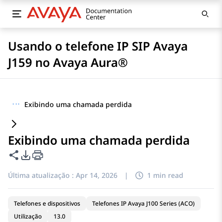
Usando o telefone IP SIP Avaya
J159 no Avaya Aura®
···
Exibindo uma chamada perdida
Exibindo uma chamada perdida
Compartilhar esta página
Opções de exportação de PDF
Última atualização :
Apr 14, 2026
|
1 min read
Telefones e dispositivos
Telefones IP Avaya J100 Series (ACO)
Utilização
13.0