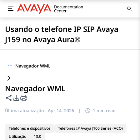
Usando o telefone IP SIP Avaya
J159 no Avaya Aura®
···
Navegador WML
Navegador WML
Compartilhar esta página
Opções de exportação de PDF
Última atualização :
Apr 14, 2026
|
1 min read
Telefones e dispositivos
Telefones IP Avaya J100 Series (ACO)
Utilização
13.0