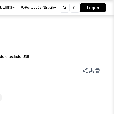
Logon
a Links
Português (Brasil)
o o teclado USB
Compartilha
Opções de