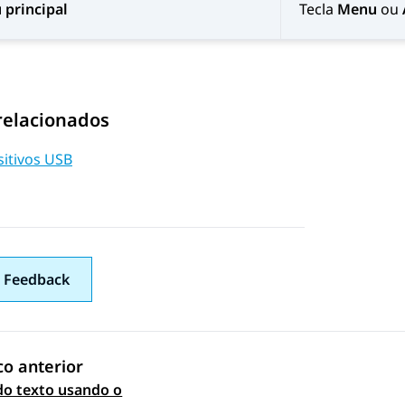
principal
Tecla
Menu
ou
relacionados
sitivos USB
 Feedback
co anterior
do texto usando o
 navigation