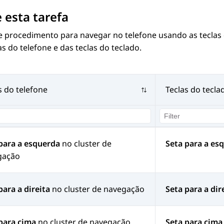
 esta tarefa
e procedimento para navegar no telefone usando as teclas 
as do telefone e das teclas do teclado.
s do telefone
Teclas do tecla
para a esquerda
no cluster de
Seta para a es
gação
para a direita
no cluster de navegação
Seta para a dir
para cima
no cluster de navegação
Seta para cima