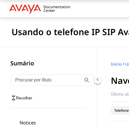
Usando o telefone IP SIP A
Sumário
Início
Nav
Filtrar navegação por título
Digite para filtrar itens de navegação por título
Última at
Recolher
Telefones
Notices