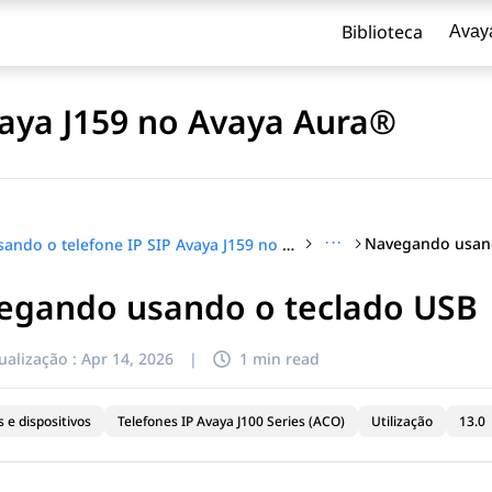
Biblioteca
Avay
vaya J159 no Avaya Aura®
···
Navegando usand
Usando o telefone IP SIP Avaya J159 no Avaya Aura®
egando usando o teclado USB
ualização :
Apr 14, 2026
|
1 min read
 e dispositivos
Telefones IP Avaya J100 Series (ACO)
Utilização
13.0