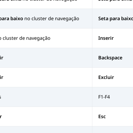
para baixo
no cluster de navegação
Seta para baix
 cluster de navegação
Inserir
ir
Backspace
ir
Excluir
s
F1-F4
r
Esc