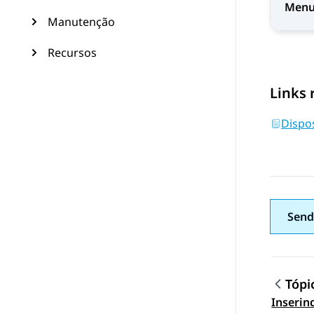
Menu 
Manutenção
Recursos
Links 
Dispo
Send
Tópi
Inserin
Topic