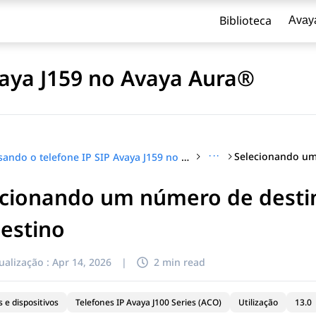
Biblioteca
Avay
vaya J159 no Avaya Aura®
···
Usando o telefone IP SIP Avaya J159 no Avaya Aura®
ecionando um número de desti
estino
ualização :
Apr 14, 2026
|
2 min read
 e dispositivos
Telefones IP Avaya J100 Series (ACO)
Utilização
13.0