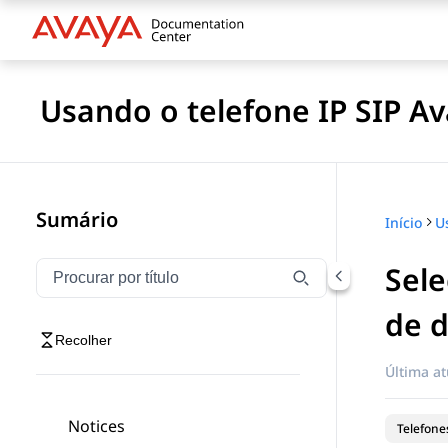
Usando o telefone IP SIP A
Sumário
Início
Sel
Filtrar navegação por título
Digite para filtrar itens de navegação por título
de d
Recolher
Última at
Notices
Telefones