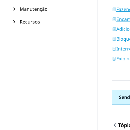
Manutenção
Fazen
Encam
Recursos
Adici
Bloqu
Inter
Exibi
Send
Tópi