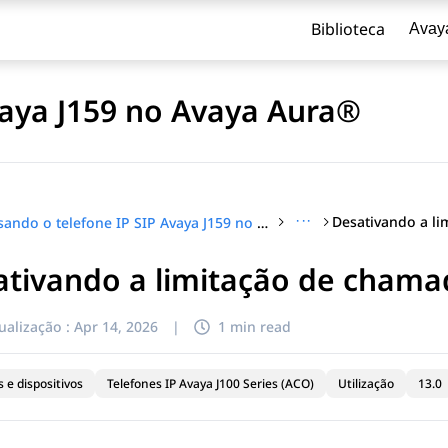
Biblioteca
Avay
vaya J159 no Avaya Aura®
···
Usando o telefone IP SIP Avaya J159 no Avaya Aura®
tivando a limitação de chama
ualização :
Apr 14, 2026
|
1 min read
 e dispositivos
Telefones IP Avaya J100 Series (ACO)
Utilização
13.0