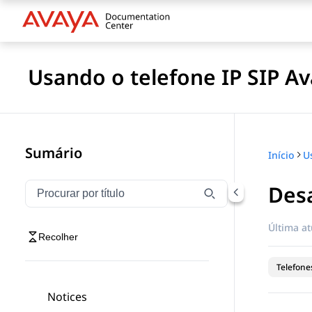
Usando o telefone IP SIP A
Sumário
Início
Desa
Filtrar navegação por título
Digite para filtrar itens de navegação por título
Última at
Recolher
Telefones
Notices