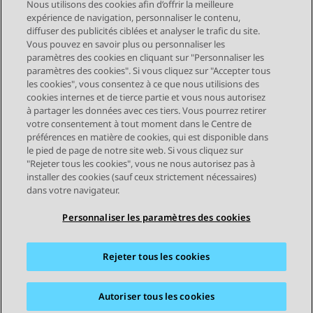
Nous utilisons des cookies afin d’offrir la meilleure
expérience de navigation, personnaliser le contenu,
diffuser des publicités ciblées et analyser le trafic du site.
Vous pouvez en savoir plus ou personnaliser les
Send Feedback
paramètres des cookies en cliquant sur "Personnaliser les
paramètres des cookies". Si vous cliquez sur "Accepter tous
les cookies", vous consentez à ce que nous utilisions des
cookies internes et de tierce partie et vous nous autorisez
Sujet précédent
Sujet suivant
à partager les données avec ces tiers. Vous pourrez retirer
Navigation par sujet
votre consentement à tout moment dans le Centre de
préférences en matière de cookies, qui est disponible dans
le pied de page de notre site web. Si vous cliquez sur
STAY CONNECTED
"Rejeter tous les cookies", vous ne nous autorisez pas à
installer des cookies (sauf ceux strictement nécessaires)
dans votre navigateur.
Personnaliser les paramètres des cookies
Rejeter tous les cookies
Plan du site
Conditions d'utilisation
Confidentialité
Politique de cookies
Marques commerciales
Accessibilité
Autoriser tous les cookies
© 2026 Avaya LLC