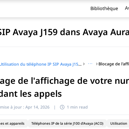
Bibliothèque
A
 SIP Avaya J159 dans Avaya Aur
···
Utilisation du téléphone IP SIP Avaya J159 dans Avaya Aura®
age de l'affichage de votre n
titre
ant les appels
mise à jour :
Apr 14, 2026
|
1 min read
es et appareils
Téléphones IP de la série J100 d'Avaya (ACO)
Utilisation