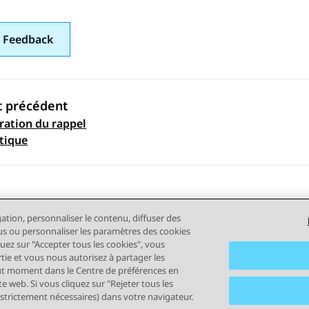
 Feedback
t précédent
ration du rappel
ation par sujet
tique
gation, personnaliser le contenu, diffuser des
plus ou personnaliser les paramètres des cookies
quez sur "Accepter tous les cookies", vous
rtie et vous nous autorisez à partager les
out moment dans le Centre de préférences en
tilisation
Confidentialité
Politique de cookies
Marques comm
e web. Si vous cliquez sur "Rejeter tous les
 strictement nécessaires) dans votre navigateur.