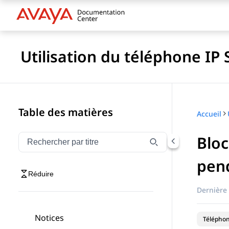
Utilisation du téléphone IP
Table des matières
Accueil
Bloc
Filtrer la navigation par titre
Saisissez pour filtrer les éléments de navigation par 
pend
Réduire
Dernière 
Notices
Téléphon