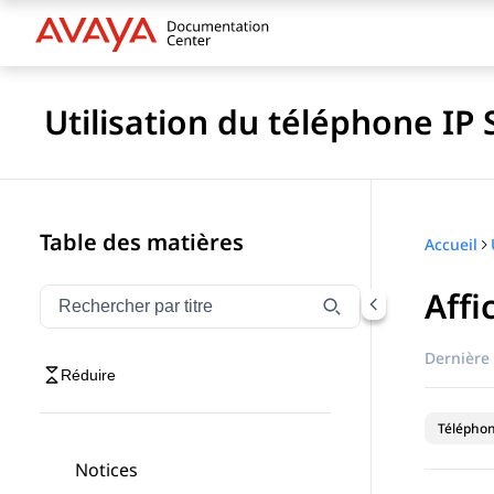
Utilisation du téléphone IP
Table des matières
Accueil
Affi
Filtrer la navigation par titre
Saisissez pour filtrer les éléments de navigation par 
Dernière 
Réduire
Téléphon
Notices