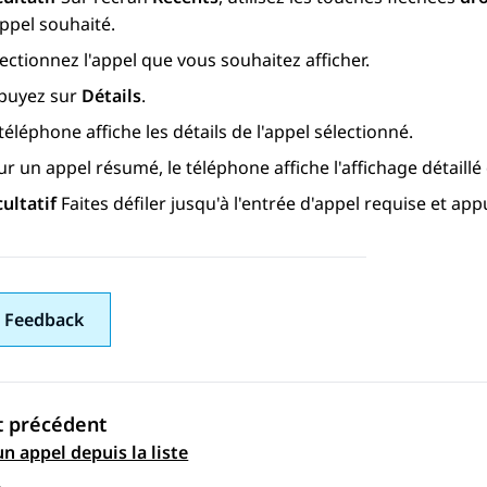
ppel souhaité.
ectionnez l'appel que vous souhaitez afficher.
puyez sur
Détails
.
téléphone affiche les détails de l'appel sélectionné.
r un appel résumé, le téléphone affiche l'affichage détaill
cultatif
Faites défiler jusqu'à l'entrée d'appel requise et ap
 Feedback
t précédent
n appel depuis la liste
ation par sujet
s