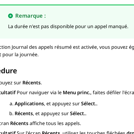
Remarque :
La durée n'est pas disponible pour un appel manqué.
nction Journal des appels résumé est activée, vous pouvez é
 pour la journée.
édure
puyez sur
Récents
.
cultatif
Pour naviguer via le
Menu princ.
, faites défiler l'é
Applications
, et appuyez sur
Sélect.
.
Récents
, et appuyez sur
Sélect.
.
écran
Récents
affiche tous les appels.
cultatif
Sur l'écran
Récents
, utilisez les touches fléchées
dro