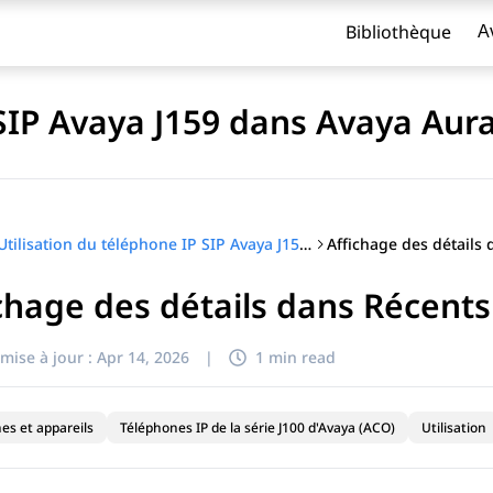
Bibliothèque
A
 SIP Avaya J159 dans Avaya Aur
Affichage des détails
Utilisation du téléphone IP SIP Avaya J159 dans Avaya Aura®
chage des détails dans Récents
titre
mise à jour :
Apr 14, 2026
|
1 min read
es et appareils
Téléphones IP de la série J100 d'Avaya (ACO)
Utilisation