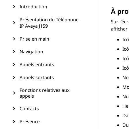
Introduction
À pro
Présentation du Téléphone
Sur l'éc
IP Avaya J159
afficher
Prise en main
Ic
Ic
Navigation
Ic
Appels entrants
Ic
Appels sortants
N
Mo
Fonctions relatives aux
appels
Nu
He
Contacts
Da
Présence
Du