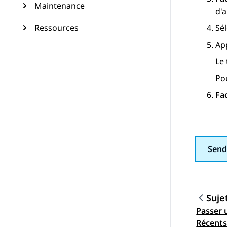
Maintenance
d'a
Ressources
Sél
Ap
Le 
Pou
Fa
Send
Suje
Passer u
Navig
Récent