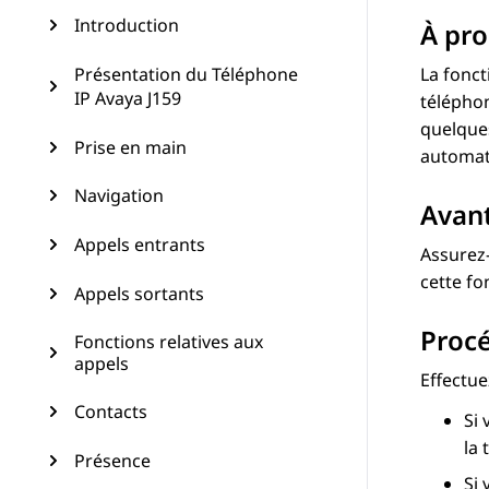
Introduction
À pro
Présentation du Téléphone
La fonc
IP Avaya J159
téléphon
quelque
Prise en main
automati
Navigation
Avan
Appels entrants
Assurez
cette fo
Appels sortants
Proc
Fonctions relatives aux
appels
Effectu
Contacts
Si 
la
Présence
Si 