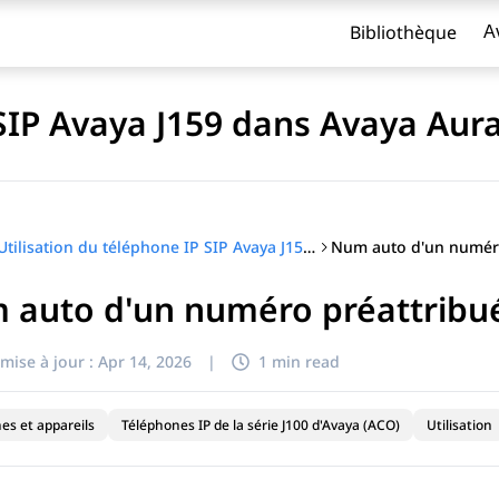
Bibliothèque
A
 SIP Avaya J159 dans Avaya Aur
Utilisation du téléphone IP SIP Avaya J159 dans Avaya Aura®
 auto d'un numéro préattribu
titre
mise à jour :
Apr 14, 2026
|
1 min read
es et appareils
Téléphones IP de la série J100 d'Avaya (ACO)
Utilisation