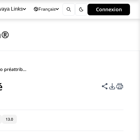
Connexion
vaya Links
Français
a®
Num auto d'un numéro préattribué
é
Partager cet
Options d
13.0