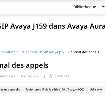
Bibliothèque
A
 SIP Avaya J159 dans Avaya Aur
Journal des appels
Utilisation du téléphone IP SIP Avaya J159 dans Avaya Aura®
nal des appels
titre
mise à jour :
Apr 14, 2026
|
2 min read
es et appareils
Téléphones IP de la série J100 d'Avaya (ACO)
Utilisation