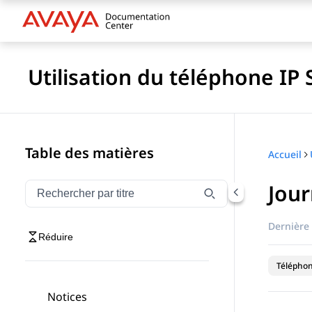
Utilisation du téléphone IP
Table des matières
Accueil
Jour
Filtrer la navigation par titre
Saisissez pour filtrer les éléments de navigation par 
Dernière 
Réduire
Téléphon
Notices