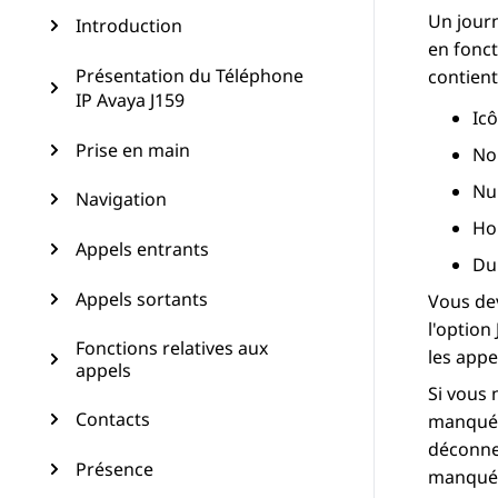
Un journ
Introduction
en fonct
Présentation du Téléphone
contient
IP Avaya J159
Ic
Prise en main
No
Nu
Navigation
Ho
Appels entrants
Du
Appels sortants
Vous dev
l'option
Fonctions relatives aux
les appe
appels
Si vous 
Contacts
manqué, 
déconnec
Présence
manqué