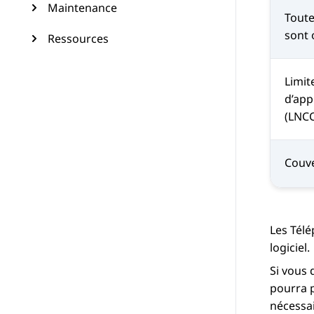
Maintenance
Toute
sont 
Ressources
Limit
d’app
(LNCC
Couv
Les
Télé
logiciel.
Si vous 
pourra p
nécessai