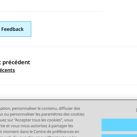
 Feedback
t précédent
ation par sujet
écents
gation, personnaliser le contenu, diffuser des
plus ou personnaliser les paramètres des cookies
quez sur "Accepter tous les cookies", vous
rtie et vous nous autorisez à partager les
out moment dans le Centre de préférences en
tilisation
Confidentialité
Politique de cookies
Marques comm