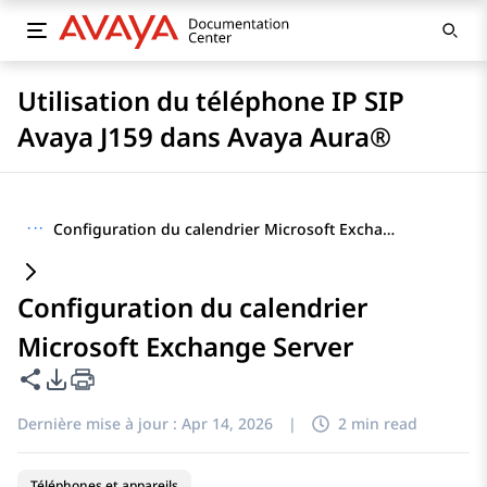
Utilisation du téléphone IP SIP
Avaya J159 dans Avaya Aura®
···
Configuration du calendrier Microsoft Exchange Server
Configuration du calendrier
Microsoft Exchange Server
Partager cette page
Options d'exportation PDF
Dernière mise à jour :
Apr 14, 2026
|
2 min read
Téléphones et appareils