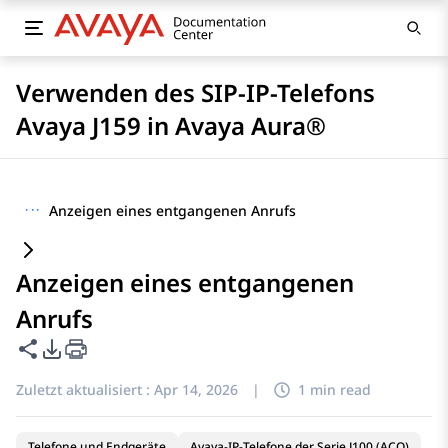
Verwenden des SIP-IP-Telefons
Avaya J159 in Avaya Aura®
···
Anzeigen eines entgangenen Anrufs
Anzeigen eines entgangenen
Anrufs
Diese Seite teilen
PDF-Exportoptionen
Zuletzt aktualisiert :
Apr 14, 2026
|
1 min read
Telefone und Endgeräte
Avaya-IP-Telefone der Serie J100 (ACO)