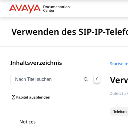
Verwenden des SIP-IP-Telef
Inhaltsverzeichnis
Startseit
Ver
Navigation nach Titel filtern
Geben Sie Text ein, um Navigationselemente nach Tite
Zuletzt ak
Kapitel ausblenden
Telefone
Notices