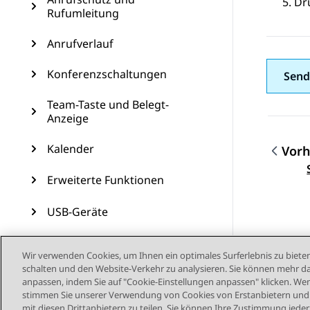
Dr
Rufumleitung
Anrufverlauf
Konferenzschaltungen
Send
Team-Taste und Belegt-
Anzeige
Kalender
Vorh
Them
Erweiterte Funktionen
USB-Geräte
Benutzerdefinierte
Wir verwenden Cookies, um Ihnen ein optimales Surferlebnis zu bieten
Anpassungen
schalten und den Website-Verkehr zu analysieren. Sie können mehr da
anpassen, indem Sie auf "Cookie-Einstellungen anpassen" klicken. Wenn
Telefonaktualisierung
stimmen Sie unserer Verwendung von Cookies von Erstanbietern und D
mit diesen Drittanbietern zu teilen. Sie können Ihre Zustimmung jederz