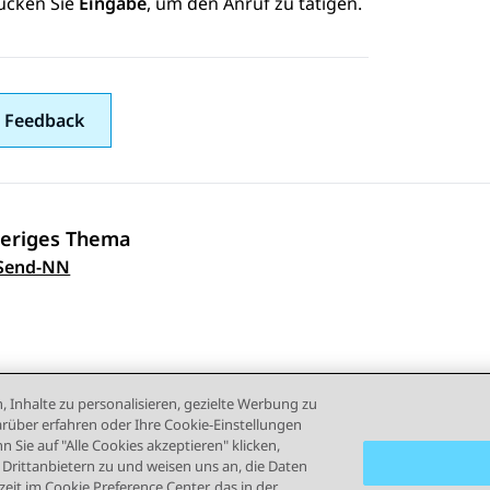
ücken Sie
Eingabe
, um den Anruf zu tätigen.
 Feedback
eriges Thema
ennavigation
Send-NN
, Inhalte zu personalisieren, gezielte Werbung zu
rüber erfahren oder Ihre Cookie-Einstellungen
 Sie auf "Alle Cookies akzeptieren" klicken,
rittanbietern zu und weisen uns an, die Daten
eit im Cookie Preference Center, das in der