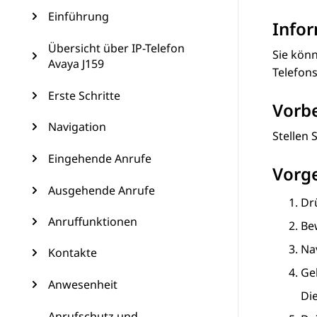
Einführung
Info
Übersicht über IP-Telefon
Sie kön
Avaya J159
Telefons
Erste Schritte
Vorb
Navigation
Stellen 
Eingehende Anrufe
Vorg
Ausgehende Anrufe
Dr
Anruffunktionen
Be
Na
Kontakte
Ge
Anwesenheit
Di
Anrufschutz und