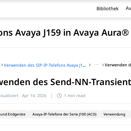
Bibliothek
Av
ons Avaya J159 in Avaya Aura®
···
e
Verwenden des SIP-IP-Telefons Avaya J159 in Avaya Aura®
wenden des Send-NN-Transien
l zu filtern.
tualisiert :
Apr 14, 2026
|
1 min read
 und Endgeräte
Avaya-IP-Telefone der Serie J100 (ACO)
Verwendung