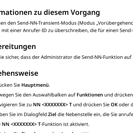
rmationen zu diesem Vorgang
nen den Send-NN-Transient-Modus (Modus „Vorübergehend“) 
 mit einer Anrufer-ID zu überschreiben, die für einen Send-
ereitungen
Sie sicher, dass der Administrator die Send-NN-Funktion auf
ehensweise
ücken Sie
Hauptmenü
.
wegen Sie den Auswahlbalken auf
Funktionen
und drücken
vigieren Sie zu
NN <XXXXXXX> T
und drücken Sie
OK
oder d
ben Sie im Dialogfeld
Ziel
die Nebenstelle ein, die Sie anru
e
NN <XXXXXXX> T
-Funktion ist aktiviert.