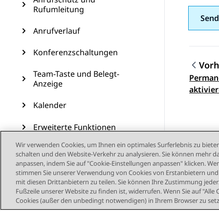
Rufumleitung
Send
Anrufverlauf
Konferenzschaltungen
Vorh
Team-Taste und Belegt-
Perman
Them
Anzeige
aktivie
Kalender
Erweiterte Funktionen
Wir verwenden Cookies, um Ihnen ein optimales Surferlebnis zu bieten
USB-Geräte
schalten und den Website-Verkehr zu analysieren. Sie können mehr da
anpassen, indem Sie auf "Cookie-Einstellungen anpassen" klicken. Wenn
Benutzerdefinierte
stimmen Sie unserer Verwendung von Cookies von Erstanbietern und D
Anpassungen
mit diesen Drittanbietern zu teilen. Sie können Ihre Zustimmung jederz
Fußzeile unserer Website zu finden ist, widerrufen. Wenn Sie auf "Alle 
Cookies (außer den unbedingt notwendigen) in Ihrem Browser zu set
Telefonaktualisierung