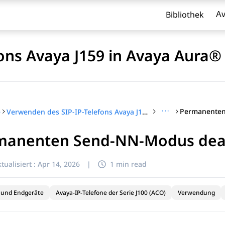
Bibliothek
Av
ons Avaya J159 in Avaya Aura®
···
e
Verwenden des SIP-IP-Telefons Avaya J159 in Avaya Aura®
manenten Send-NN-Modus deak
l zu filtern.
tualisiert :
Apr 14, 2026
|
1 min read
 und Endgeräte
Avaya-IP-Telefone der Serie J100 (ACO)
Verwendung