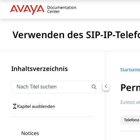
Verwenden des SIP-IP-Telef
Inhaltsverzeichnis
Startseit
Per
Navigation nach Titel filtern
Geben Sie Text ein, um Navigationselemente nach Tite
Zuletzt ak
Kapitel ausblenden
Telefone
Notices