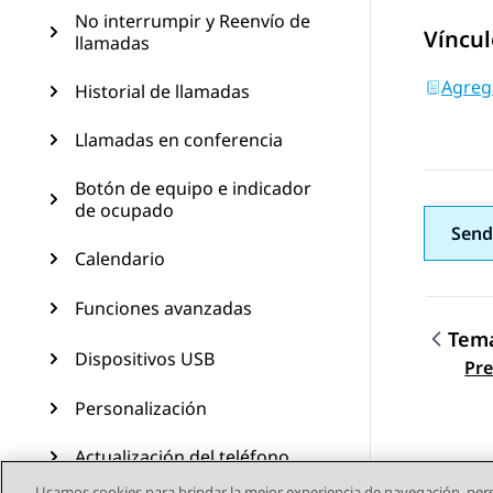
No interrumpir y Reenvío de
Víncul
llamadas
Agreg
Historial de llamadas
Llamadas en conferencia
Botón de equipo e indicador
de ocupado
Send
Calendario
Funciones avanzadas
Tema
Dispositivos USB
Nave
Pre
Personalización
Actualización del teléfono
Usamos cookies para brindar la mejor experiencia de navegación, pers