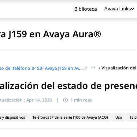
Biblioteca
Avaya Links
ya J159 en Avaya Aura®
···
Uso del teléfono IP SIP Avaya J159 en Avaya Aura®
alización del estado de presen
título
tualización :
Apr 14, 2026
|
1 min read
 y dispositivos
Teléfonos IP de la serie J100 de Avaya (ACO)
Uso
13.0