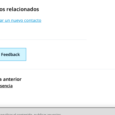
os relacionados
ar un nuevo contacto
 Feedback
 anterior
gación de tema
sencia
onalizar el contenido, publicar anuncios