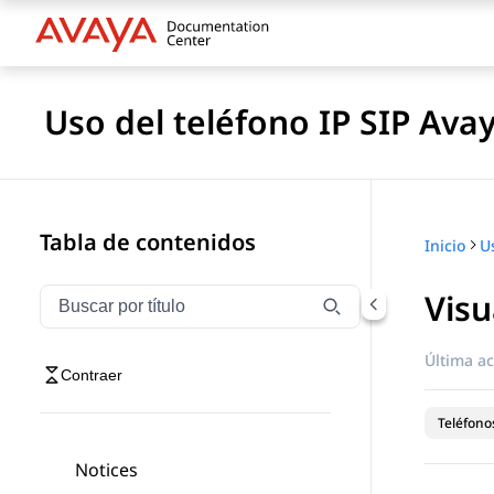
Uso del teléfono IP SIP Ava
Tabla de contenidos
Inicio
Visu
Filtrar navegación por título
Escriba para filtrar los elementos de navegación por 
Última ac
Contraer
Teléfonos
Notices