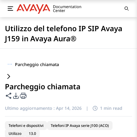
Utilizzo del telefono IP SIP Avaya
J159 in Avaya Aura®
···
Parcheggio chiamata
Parcheggio chiamata
Condividi questa pagina
Opzioni di esportazione PDF
Ultimo aggiornamento :
Apr 14, 2026
|
1 min read
Telefoni e dispositivi
Telefoni IP Avaya serie J100 (ACO)
Utilizzo
13.0