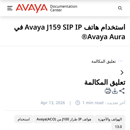
استخدام هاتف Avaya J159 SIP IP في
Avaya Aura®
···
تعليق المكالمة
تعليق المكالمة
خيارات تصدير PDF
مشاركة هذه الصفحة
آخر تحديث :
1 min read
|
Apr 13, 2026
الهواتف والأجهزة
هواتف IP طراز J100 من Avaya(ACO)
استخدام
13.0