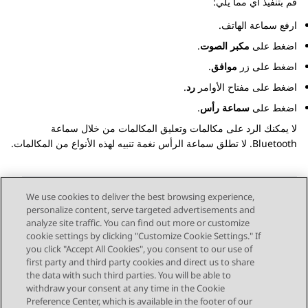
قم بتنفيذ أي مما يلي:
ارفع سماعة الهاتف.
اضغط على
مكبر الصوت
.
اضغط على زر
موافق
.
اضغط على مفتاح الأوامر
رد
.
اضغط على
سماعة رأس
.
لا يمكنك الرد على مكالمات
وتعليق المكالمات
من خلال سماعة
Bluetooth. لا تطلق سماعة الرأس نغمة تنبيه لهذه الأنواع من المكالمات.
We use cookies to deliver the best browsing experience,
personalize content, serve targeted advertisements and
Send Feedback
analyze site traffic. You can find out more or customize
cookie settings by clicking "Customize Cookie Settings." If
you click "Accept All Cookies", you consent to our use of
first party and third party cookies and direct us to share
الموضوع السابق
الموضوع التالي
the data with such third parties. You will be able to
Topic navigation
withdraw your consent at any time in the Cookie
Preference Center, which is available in the footer of our