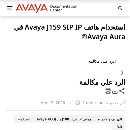
استخدام هاتف Avaya J159 SIP IP في
Avaya Aura®
···
الرد على مكالمة
الرد على مكالمة
خيارات تصدير PDF
مشاركة هذه الصفحة
آخر تحديث :
1 min read
|
Apr 13, 2026
الهواتف والأجهزة
هواتف IP طراز J100 من Avaya(ACO)
استخدام
13.0