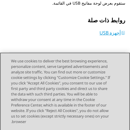
ستقوم بعرض لوحة مفاتيح USB في القائمة.
روابط ذات صلة
أجهزة USB
We use cookies to deliver the best browsing experience,
personalize content, serve targeted advertisements and
Send Feedback
analyze site traffic. You can find out more or customize
cookie settings by clicking "Customize Cookie Settings." If
you click "Accept All Cookies", you consent to our use of
first party and third party cookies and direct us to share
الموضوع السابق
الموضوع التالي
the data with such third parties. You will be able to
Topic navigation
withdraw your consent at any time in the Cookie
Preference Center, which is available in the footer of our
website. If you click "Reject All Cookies", you do not allow
STAY CONNECTED
us to set cookies (except strictly necessary ones) on your
browser.