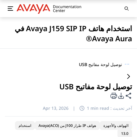
استخدام هاتف Avaya J159 SIP IP في
Avaya Aura®
···
توصيل لوحة مفاتيح USB
توصيل لوحة مفاتيح USB
خيارات تصدير PDF
مشاركة هذه الصفحة
آخر تحديث :
1 min read
|
Apr 13, 2026
الهواتف والأجهزة
هواتف IP طراز J100 من Avaya(ACO)
استخدام
13.0