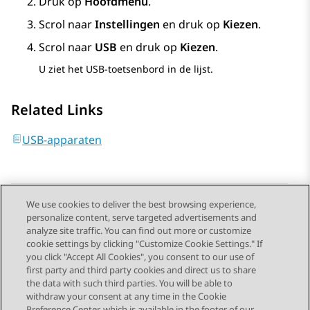
Druk op
Hoofdmenu
.
Scrol naar
Instellingen
en druk op
Kiezen
.
Scrol naar
USB
en druk op
Kiezen
.
U ziet het USB-toetsenbord in de lijst.
Related Links
USB-apparaten
We use cookies to deliver the best browsing experience,
personalize content, serve targeted advertisements and
Send Feedback
analyze site traffic. You can find out more or customize
cookie settings by clicking "Customize Cookie Settings." If
you click "Accept All Cookies", you consent to our use of
first party and third party cookies and direct us to share
Vorig onderwerp
Volgend onderwerp
the data with such third parties. You will be able to
Topic navigation
withdraw your consent at any time in the Cookie
Preference Center, which is available in the footer of our