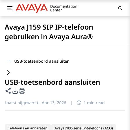
Avaya J159 SIP IP-telefoon
gebruiken in Avaya Aura®
···
USB-toetsenbord aansluiten
USB-toetsenbord aansluiten
Deze pagina delen
Opties voor PDF exporteren
Laatst bijgewerkt :
Apr 13, 2026
|
1 min read
Telefoons en apparaten
Avaya J100-serie IP-telefoons (ACO)