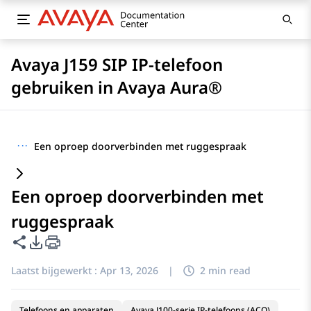
Avaya J159 SIP IP-telefoon
gebruiken in Avaya Aura®
···
Een oproep doorverbinden met ruggespraak
Een oproep doorverbinden met
ruggespraak
Deze pagina delen
Opties voor PDF exporteren
Laatst bijgewerkt :
Apr 13, 2026
|
2 min read
Telefoons en apparaten
Avaya J100-serie IP-telefoons (ACO)