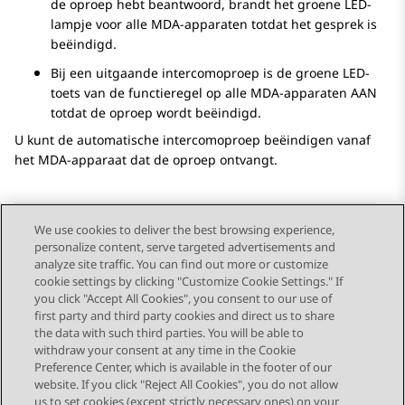
de oproep hebt beantwoord, brandt het groene LED-
lampje voor alle MDA-apparaten totdat het gesprek is
beëindigd.
Bij een uitgaande intercomoproep is de groene LED-
toets van de functieregel op alle MDA-apparaten AAN
totdat de oproep wordt beëindigd.
U kunt de automatische intercomoproep beëindigen vanaf
het MDA-apparaat dat de oproep ontvangt.
We use cookies to deliver the best browsing experience,
personalize content, serve targeted advertisements and
Send Feedback
analyze site traffic. You can find out more or customize
cookie settings by clicking "Customize Cookie Settings." If
you click "Accept All Cookies", you consent to our use of
first party and third party cookies and direct us to share
Vorig onderwerp
Volgend onderwerp
the data with such third parties. You will be able to
Topic navigation
withdraw your consent at any time in the Cookie
Preference Center, which is available in the footer of our
website. If you click "Reject All Cookies", you do not allow
STAY CONNECTED
us to set cookies (except strictly necessary ones) on your