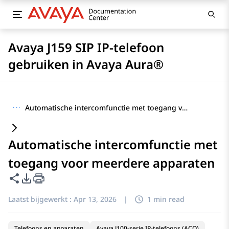
Avaya J159 SIP IP-telefoon
gebruiken in Avaya Aura®
···
Automatische intercomfunctie met toegang voor meerdere apparaten
Automatische intercomfunctie met
toegang voor meerdere apparaten
Deze pagina delen
Opties voor PDF exporteren
Laatst bijgewerkt :
Apr 13, 2026
|
1 min read
Telefoons en apparaten
Avaya J100-serie IP-telefoons (ACO)