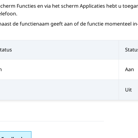
 scherm
Functies
en via het scherm
Applicaties
hebt u toegan
elefoon.
aast de functienaam geeft aan of de functie momenteel in- 
tatus
Statu
n
Aan
Uit