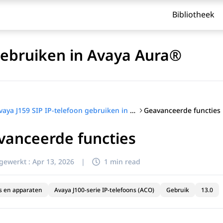
Bibliotheek
 gebruiken in Avaya Aura®
Geavanceerde functies
Avaya J159 SIP IP-telefoon gebruiken in Avaya Aura®
vanceerde functies
jgewerkt :
Apr 13, 2026
|
1 min read
s en apparaten
Avaya J100-serie IP-telefoons (ACO)
Gebruik
13.0