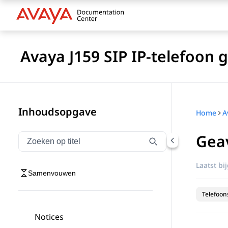
Avaya J159 SIP IP-telefoon
Inhoudsopgave
Home
Gea
Navigatie op titel filteren
Typen om navigatie-items op titel te filteren
Laatst bi
Samenvouwen
Telefoon
Notices