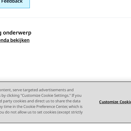
 Feedback
g onderwerp
 navigation
nda bekijken
content, serve targeted advertisements and
s by clicking "Customize Cookie Settings." If you
ird party cookies and direct us to share the data
Customize Cookie
ny time in the Cookie Preference Center, which is
 you do not allow us to set cookies (except strictly