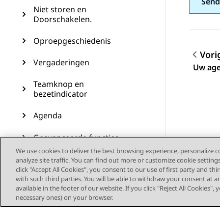
Send
Niet storen en
Doorschakelen.
Oproepgeschiedenis
Vori
Vergaderingen
Topic
Uw age
Teamknop en
bezetindicator
Agenda
Geavanceerde functies
We use cookies to deliver the best browsing experience, personalize 
USB-apparaten
analyze site traffic. You can find out more or customize cookie setting
click "Accept All Cookies", you consent to our use of first party and th
with such third parties. You will be able to withdraw your consent at a
Aanpassing
available in the footer of our website. If you click "Reject All Cookies",
necessary ones) on your browser.
Telefoonupdate