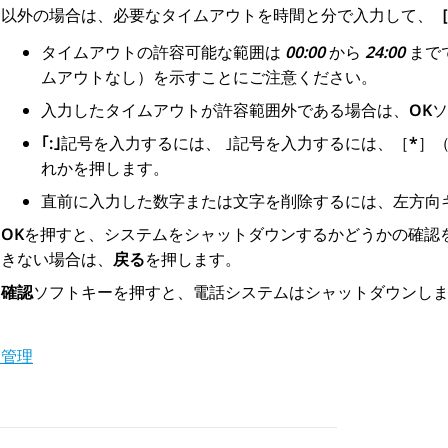
以外の場合は、必要なタイムアウトを時間と分で入力して、
［
タイムアウトの許容可能な範囲は
00:00
から
24:00
まで
ムアウトなし）を示すことにご注意ください。
入力したタイムアウトが許容範囲外である場合は、
OK
ソ
｢:｣
記号を入力するには、 ｣記号を入力するには、［
*
］
れかを押します。
直前に入力した数字または文字を削除するには、左方向
OK
を押すと、システムをシャットダウンするかどうかの確認
きない場合は、
戻る
を押します。
確認
ソフトキーを押すと、電話システムはシャットダウンし
ム管理