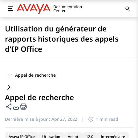
Utilisation du générateur de
rapports historiques des appels
d'IP Office
···
Appel de recherche
Appel de recherche
Partager cette page
Options d'exportation PDF
Dernière mise à jour :
Apr 27, 2022
|
1 min read
Avaya IP Office
Utilisation
Agent
12.0
Intermédiaire