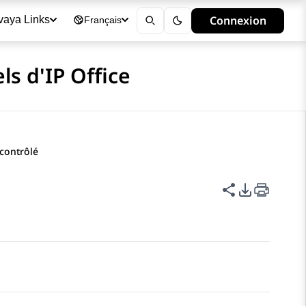
Connexion
vaya Links
Français
ls d'IP Office
 contrôlé
Partager cet
Options d