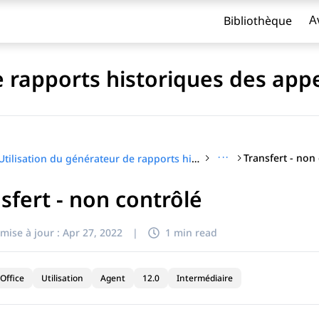
Bibliothèque
A
 rapports historiques des appe
···
Transfert - non
Utilisation du générateur de rapports historiques des appels d'IP Office
sfert - non contrôlé
titre
mise à jour :
Apr 27, 2022
|
1 min read
Office
Utilisation
Agent
12.0
Intermédiaire