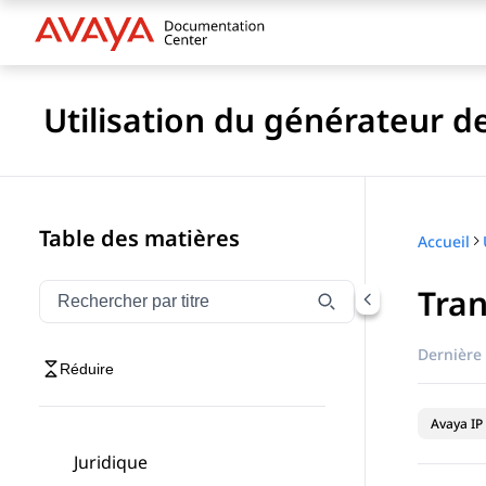
Utilisation du générateur de
Table des matières
Accueil
Tran
Filtrer la navigation par titre
Saisissez pour filtrer les éléments de navigation par 
Dernière 
Réduire
Avaya IP 
Juridique