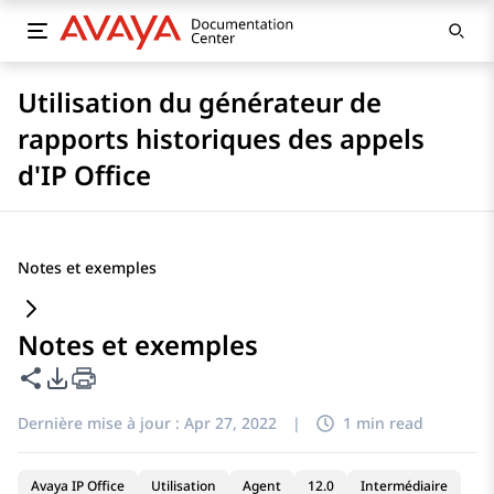
Utilisation du générateur de
rapports historiques des appels
d'IP Office
Notes et exemples
Notes et exemples
Partager cette page
Options d'exportation PDF
Dernière mise à jour :
Apr 27, 2022
|
1 min read
Avaya IP Office
Utilisation
Agent
12.0
Intermédiaire