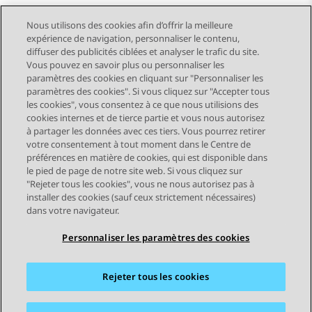
Nous utilisons des cookies afin d’offrir la meilleure
expérience de navigation, personnaliser le contenu,
diffuser des publicités ciblées et analyser le trafic du site.
Vous pouvez en savoir plus ou personnaliser les
Send Feedback
paramètres des cookies en cliquant sur "Personnaliser les
paramètres des cookies". Si vous cliquez sur "Accepter tous
les cookies", vous consentez à ce que nous utilisions des
cookies internes et de tierce partie et vous nous autorisez
Sujet précédent
Sujet suivant
à partager les données avec ces tiers. Vous pourrez retirer
Navigation par sujet
votre consentement à tout moment dans le Centre de
préférences en matière de cookies, qui est disponible dans
le pied de page de notre site web. Si vous cliquez sur
STAY CONNECTED
"Rejeter tous les cookies", vous ne nous autorisez pas à
installer des cookies (sauf ceux strictement nécessaires)
dans votre navigateur.
Personnaliser les paramètres des cookies
Rejeter tous les cookies
Plan du site
Conditions d'utilisation
Confidentialité
Politique de cookies
Marques commerciales
Accessibilité