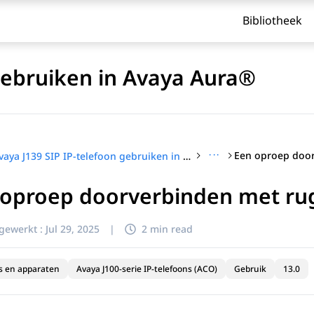
Bibliotheek
 gebruiken in Avaya Aura®
···
Avaya J139 SIP IP-telefoon gebruiken in Avaya Aura®
 oproep doorverbinden met ru
jgewerkt :
Jul 29, 2025
|
2 min read
s en apparaten
Avaya J100-serie IP-telefoons (ACO)
Gebruik
13.0