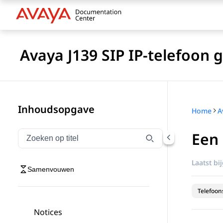
Avaya J139 SIP IP-telefoon
Inhoudsopgave
Home
Een
Navigatie op titel filteren
Typen om navigatie-items op titel te filteren
Laatst bi
Samenvouwen
Telefoon
Notices