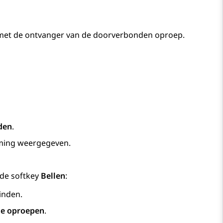
 met de ontvanger van de doorverbonden oproep.
den
.
ming
weergegeven.
 de softkey
Bellen
:
inden.
te oproepen
.