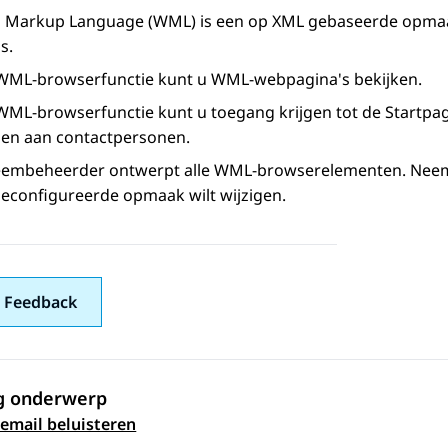
s Markup Language (WML) is een op XML gebaseerde opmaa
ns
.
WML-browserfunctie kunt u WML-webpagina's bekijken.
WML-browserfunctie kunt u toegang krijgen tot de
Startpa
en aan contactpersonen
.
eembeheerder ontwerpt alle WML-browserelementen. Neem 
geconfigureerde opmaak wilt wijzigen.
 Feedback
g onderwerp
 navigation
email beluisteren