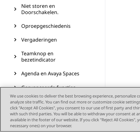
Niet storen en
Doorschakelen.
Oproepgeschiedenis
Vergaderingen
Teamknop en
bezetindicator
Agenda en Avaya Spaces
Geavanceerde functies
We use cookies to deliver the best browsing experience, personalize 
Aanpassing
analyze site traffic. You can find out more or customize cookie setting
click "Accept All Cookies", you consent to our use of first party and th
with such third parties. You will be able to withdraw your consent at a
Telefoonupdate
available in the footer of our website. If you click "Reject All Cookies",
necessary ones) on your browser.
Onderhoud