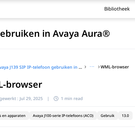
Bibliotheek
 gebruiken in Avaya Aura®
···
WML-browser
Avaya J139 SIP IP-telefoon gebruiken in Avaya Aura®
-browser
jgewerkt :
Jul 29, 2025
|
1 min read
s en apparaten
Avaya J100-serie IP-telefoons (ACO)
Gebruik
13.0