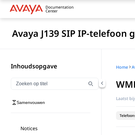
Avaya J139 SIP IP-telefoon
Inhoudsopgave
Home
WML
Navigatie op titel filteren
Typen om navigatie-items op titel te filteren
Laatst bi
Samenvouwen
Telefoon
Notices