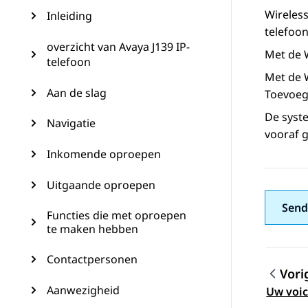
Wireles
Inleiding
telefoo
overzicht van Avaya J139 IP-
Met de 
telefoon
Met de 
Aan de slag
Toevoeg
De syst
Navigatie
vooraf 
Inkomende oproepen
Uitgaande oproepen
Send
Functies die met oproepen
te maken hebben
Contactpersonen
Vori
Topic
Aanwezigheid
Uw voic