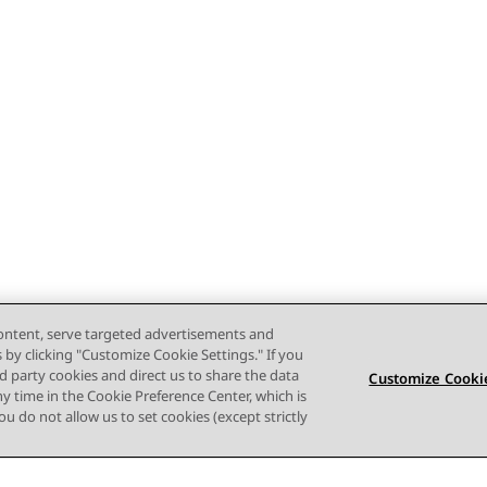
content, serve targeted advertisements and
s by clicking "Customize Cookie Settings." If you
ird party cookies and direct us to share the data
Customize Cookie
ny time in the Cookie Preference Center, which is
 you do not allow us to set cookies (except strictly