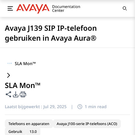
Avaya J139 SIP IP-telefoon
gebruiken in Avaya Aura®
···
SLA Mon™
SLA Mon™
Deze pagina delen
Opties voor PDF exporteren
Laatst bijgewerkt :
Jul 29, 2025
|
1 min read
Telefoons en apparaten
Avaya J100-serie IP-telefoons (ACO)
Gebruik
13.0