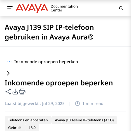
Avaya J139 SIP IP-telefoon
gebruiken in Avaya Aura®
···
Inkomende oproepen beperken
Inkomende oproepen beperken
Deze pagina delen
Opties voor PDF exporteren
Laatst bijgewerkt :
Jul 29, 2025
|
1 min read
Telefoons en apparaten
Avaya J100-serie IP-telefoons (ACO)
Gebruik
13.0