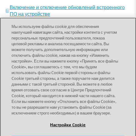
Включение и отключение обновлений встроенного
ПО на устройстве
Мы используем файлы cookie для обеспечения
наилучшей навигации сайта, настройки контента с учетом
персональных предпочтений пользователя, показа
целевой рекламы и анализа посещаемости сайта. Вы
можете получить дополнительную информацию или
Send Feedback
отключить файлы cookie, нажав на кнопку «Изменить
настройки». Если вы нажмете кнопку «Принять все файлы
Cookie», вы соглашаетесь с тем, что мы будем
использовать файлы Cookie первой стороны и файлы
Предыдущая тема
Следующая тема
Cookie третьей стороны, а также поручаете нам делится
Topic navigation
данными с такой третьей стороной. Вы можете в любое
время отозвать свое согласие в Центре Предпочтений
Cookie, который находится в нижней части нашего сайта.
STAY CONNECTED
Если вы нажмете кнопку «Отклонить все файлы Cookie»,
то вы не разрешаете нам установить файлы Cookie (за
исключением строго необходимых) в вашем браузере.
Настройки Cookie