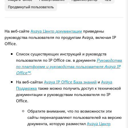
Продвинутый пользователь
На веб-сайте
Avaya
Центр документации
приведены
руководства пользователя по продуктам
Avaya
, включая
IP
Office
.
Список существующих инструкций и руководств
пользователя по
IP Office
см. в документе
Руководства
по платформе и руководства пользователя
Avaya
IP
Office
™
.
На веб-сайтах
Avaya
IP Office
База знаний
и
Avaya
Поддержка
также можно получить доступ к технической
документации и руководствам пользователя по
IP
Office
.
Обратите внимание, что по возможности эти
сайты перенаправляют пользователей на версию
документа, которую разместил
Avaya
Центр