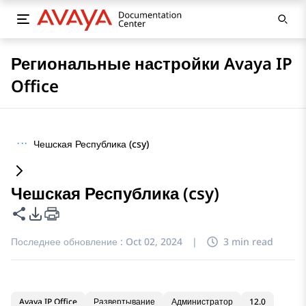
Региональные настройки Avaya IP
Office
···
Чешская Республика (csy)
Чешская Республика (csy)
Поделиться этой страницей
Параметры экспорта PDF
Последнее обновление :
Oct 02, 2024
|
3 min read
Avaya IP Office
Развертывание
Администратор
12.0