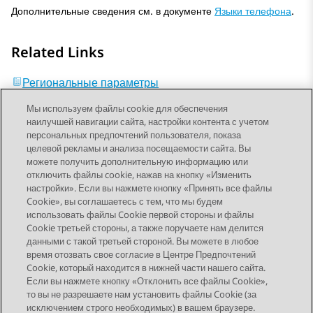
Дополнительные сведения см. в документе
Языки телефона
.
Related Links
Региональные параметры
Мы используем файлы cookie для обеспечения
наилучшей навигации сайта, настройки контента с учетом
персональных предпочтений пользователя, показа
целевой рекламы и анализа посещаемости сайта. Вы
можете получить дополнительную информацию или
Send Feedback
отключить файлы cookie, нажав на кнопку «Изменить
настройки». Если вы нажмете кнопку «Принять все файлы
Cookie», вы соглашаетесь с тем, что мы будем
использовать файлы Cookie первой стороны и файлы
Предыдущая тема
Следующая тема
Cookie третьей стороны, а также поручаете нам делится
Topic navigation
данными с такой третьей стороной. Вы можете в любое
время отозвать свое согласие в Центре Предпочтений
Cookie, который находится в нижней части нашего сайта.
STAY CONNECTED
Если вы нажмете кнопку «Отклонить все файлы Cookie»,
то вы не разрешаете нам установить файлы Cookie (за
исключением строго необходимых) в вашем браузере.