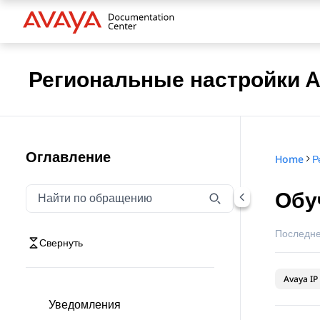
Региональные настройки Av
Оглавление
Home
Р
Обу
Фильтровать навигацию по обращению
Введите текст для фильтрации элементов навигаци
Последне
Свернуть
Avaya IP 
Уведомления