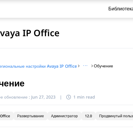
Библиотек
aya IP Office
···
Обучение
егиональные настройки Avaya IP Office
чение
и по обращению
е обновление :
Jun 27, 2023
|
1 min read
Office
Развертывание
Администратор
12.0
Продвинутый польз