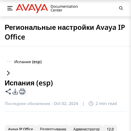
Региональные настройки Avaya IP
Office
···
Испания (esp)
Испания (esp)
Поделиться этой страницей
Параметры экспорта PDF
Последнее обновление :
Oct 02, 2024
|
2 min read
Avaya IP Office
Развертывание
Администратор
12.0