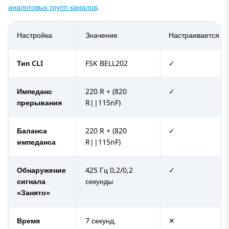
аналоговых групп каналов
.
Настройка
Значение
Настраивается
Тип CLI
FSK BELL202
✓
Импеданс
220 R + (820
✓
прерывания
R||115nF)
Баланса
220 R + (820
✓
импеданса
R||115nF)
Обнаружение
425 Гц 0,2/0,2
✓
сигнала
секунды
«Занято»
Время
7 секунд.
✕