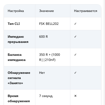
Настройка
Значение
Настраивается
Тип CLI
FSK BELL202
✓
Импеданс
600 R
✓
прерывания
Баланса
350 R + (1000
✓
импеданса
R||210nF)
Обнаружение
Нет
✓
сигнала
«Занято»
Время
7 секунд.
✕
обнаружения