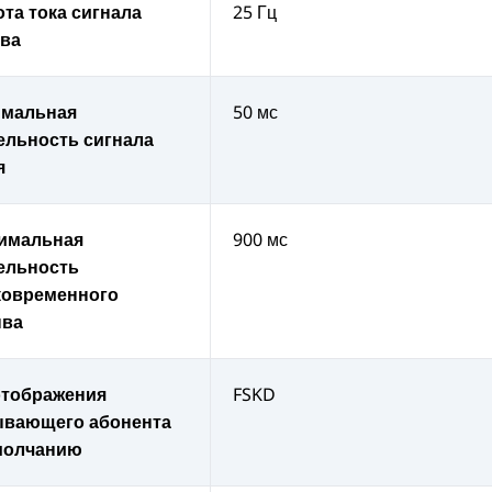
ота тока сигнала
25 Гц
ва
мальная
50 мс
ельность сигнала
я
имальная
900 мс
ельность
ковременного
ва
отображения
FSKD
вающего абонента
молчанию