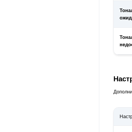
Тона
ожид
Тона
недо
Наст
Дополни
Наст