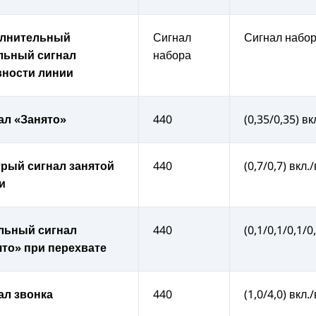
лнительный
Сигнал
Сигнал набо
льный сигнал
набора
вности линии
ал «Занято»
440
(0,35/0,35) вк
рый сигнал занятой
440
(0,7/0,7) вкл.
и
льный сигнал
440
(0,1/0,1/0,1/0
ято» при перехвате
ал звонка
440
(1,0/4,0) вкл.