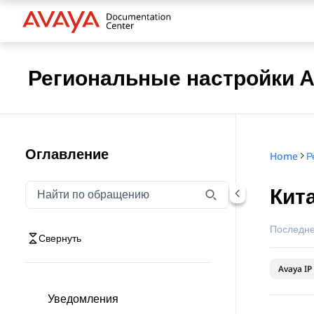
Региональные настройки Av
Оглавление
Home
Р
Кита
Фильтровать навигацию по обращению
Введите текст для фильтрации элементов навигаци
Последне
Свернуть
Avaya IP 
Уведомления