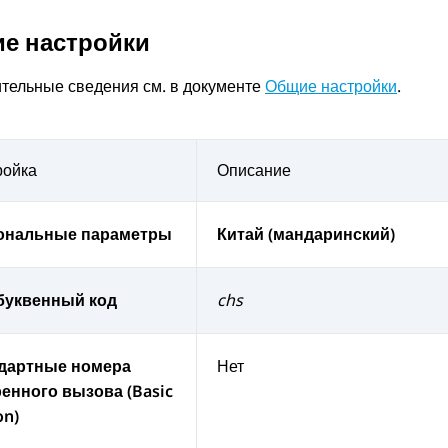
е настройки
тельные сведения см. в документе
Общие настройки
.
ройка
Описание
ональные параметры
Китай (мандаринский)
буквенный код
chs
дартные номера
Нет
ренного вызова (Basic
on)