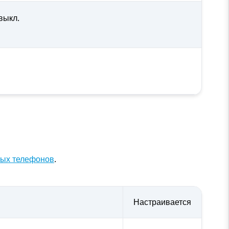
/выкл.
вых телефонов
.
Настраивается