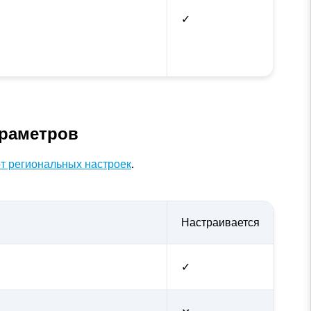
✓
араметров
т региональных настроек
.
Настраивается
✓