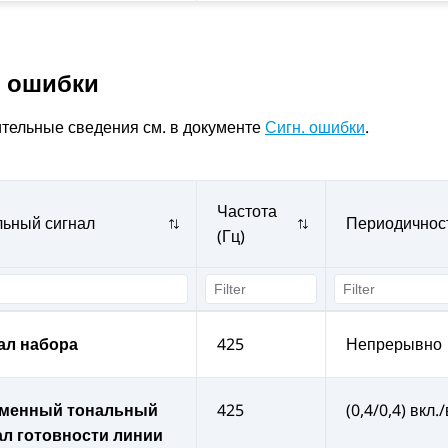
. ошибки
тельные сведения см. в документе
Сигн. ошибки
.
Частота
льный сигнал
Периодичност
(Гц)
ал набора
425
Непрерывно
менный тональный
425
(0,4/0,4) вкл.
ал готовности линии