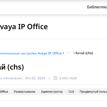
Библиотек
aya IP Office
···
Китай (chs)
егиональные настройки Avaya IP Office
й (chs)
и по обращению
е обновление :
Oct 02, 2024
|
2 min read
Office
Развертывание
Администратор
12.0
Продвинутый польз