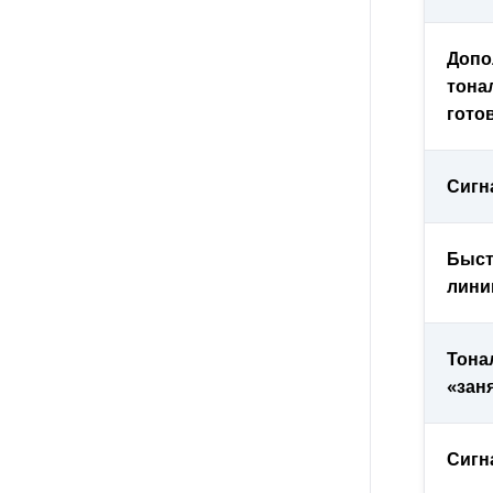
Допо
тона
гото
Сигн
Быст
лини
Тона
«зан
Сигн