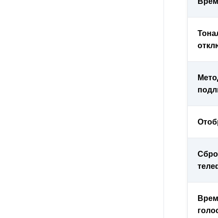
Врем
Тона
откл
Мето
подл
Отоб
Сбро
теле
Врем
голо