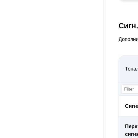
Сигн
Дополни
Тона
Сигн
Пере
сигн