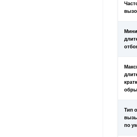
Част
вызо
Мини
длит
отбо
Макс
длит
крат
обры
Тип 
вызы
по у