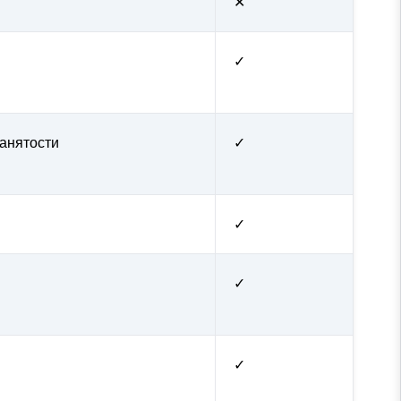
✕
✓
занятости
✓
✓
✓
✓