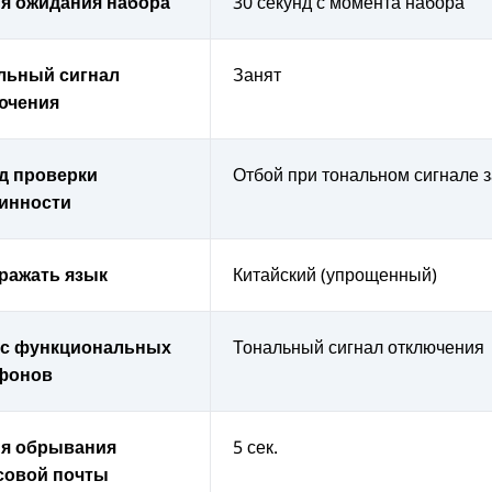
я ожидания набора
30 секунд с момента набора
льный сигнал
Занят
ючения
д проверки
Отбой при тональном сигнале 
инности
ражать язык
Китайский (упрощенный)
с функциональных
Тональный сигнал отключения
фонов
я обрывания
5 сек.
совой почты