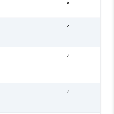
✕
✓
✓
✓