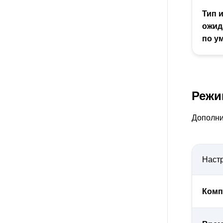
Тип 
ожид
по у
Режи
Дополни
Наст
Комп