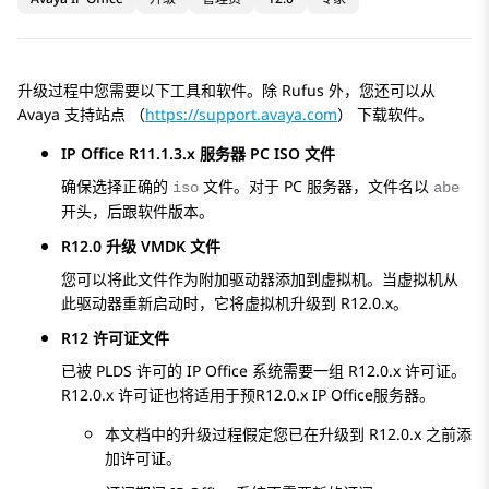
升级过程中您需要以下工具和软件。除
Rufus
外，您还可以从
Avaya
支持站点 （
https://support.avaya.com
） 下载软件。
IP Office
R11.1.3.x
服务器 PC ISO 文件
确保选择正确的
文件。对于 PC 服务器，文件名以
iso
abe
开头，后跟软件版本。
R12.0 升级 VMDK 文件
您可以将此文件作为附加驱动器添加到虚拟机。当虚拟机从
此驱动器重新启动时，它将虚拟机升级到
R12.0.x
。
R12 许可证文件
已被 PLDS 许可的
IP Office
系统需要一组
R12.0.x
许可证。
R12.0.x
许可证也将适用于预
R12.0.x
IP Office
服务器。
本文档中的升级过程假定您已在升级到
R12.0.x
之前添
加许可证。