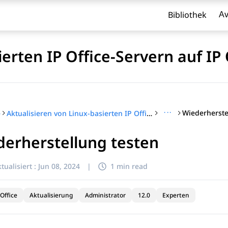
Bibliothek
Av
erten IP Office-Servern auf IP 
···
Wiederherste
e
Aktualisieren von Linux-basierten IP Office-Servern auf IP Office R12.0
erherstellung testen
l zu filtern.
tualisiert :
Jun 08, 2024
|
1 min read
Office
Aktualisierung
Administrator
12.0
Experten