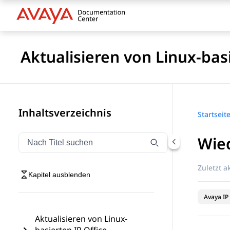
Aktualisieren von Linux-basi
Inhaltsverzeichnis
Startseit
Wied
Navigation nach Titel filtern
Geben Sie Text ein, um Navigationselemente nach Tite
Zuletzt ak
Kapitel ausblenden
Avaya IP 
Aktualisieren von Linux-