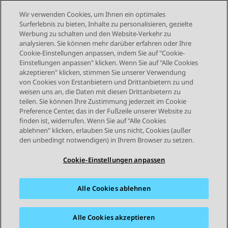
Wir verwenden Cookies, um Ihnen ein optimales
Surferlebnis zu bieten, Inhalte zu personalisieren, gezielte
Werbung zu schalten und den Website-Verkehr zu
analysieren. Sie können mehr darüber erfahren oder Ihre
Send Feedback
Cookie-Einstellungen anpassen, indem Sie auf "Cookie-
Einstellungen anpassen" klicken. Wenn Sie auf "Alle Cookies
akzeptieren" klicken, stimmen Sie unserer Verwendung
von Cookies von Erstanbietern und Drittanbietern zu und
Vorheriges Thema
Nächstes Thema
weisen uns an, die Daten mit diesen Drittanbietern zu
Themennavigation
teilen. Sie können Ihre Zustimmung jederzeit im Cookie
Preference Center, das in der Fußzeile unserer Website zu
finden ist, widerrufen. Wenn Sie auf "Alle Cookies
STAY CONNECTED
ablehnen" klicken, erlauben Sie uns nicht, Cookies (außer
den unbedingt notwendigen) in Ihrem Browser zu setzen.
Cookie-Einstellungen anpassen
Alle Cookies ablehnen
Sitemap
Nutzungsbedingungen
Datenschutz
Cookie-Richtlinie
Marken
Barrierefreiheit
Alle Cookies akzeptieren
© 2026 Avaya LLC