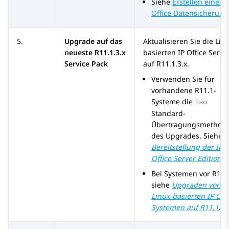
Siehe
Erstellen einer I
Office Datensicherung
5.
Upgrade auf das
Aktualisieren Sie die Lin
neueste R11.1.3.x
basierten
IP Office
Serve
Service Pack
auf
R11.1.3.x
.
Verwenden Sie für
vorhandene R11.1-
Systeme die
iso
Standard-
Übertragungsmethod
des Upgrades. Siehe
Bereitstellung der
IP
Office
Server Edition
.
Bei Systemen vor R11.
siehe
Upgraden von
Linux-basierten IP Offi
Systemen auf R11.1
.