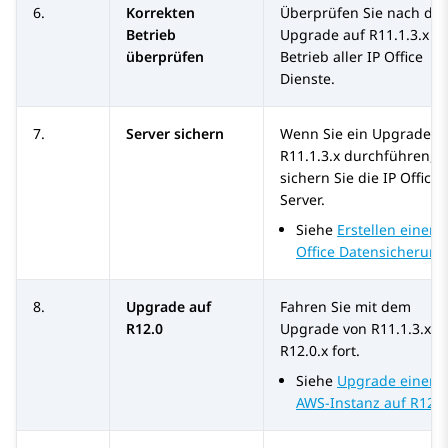
6.
Korrekten
Überprüfen Sie nach de
Betrieb
Upgrade auf
R11.1.3.x
d
überprüfen
Betrieb aller
IP Office
Dienste.
7.
Server sichern
Wenn Sie ein Upgrade a
R11.1.3.x
durchführen,
sichern Sie die
IP Office
Server.
Siehe
Erstellen einer I
Office Datensicherung
8.
Upgrade auf
Fahren Sie mit dem
R12.0
Upgrade von
R11.1.3.x
a
R12.0.x
fort.
Siehe
Upgrade einer
AWS-Instanz auf R12.0