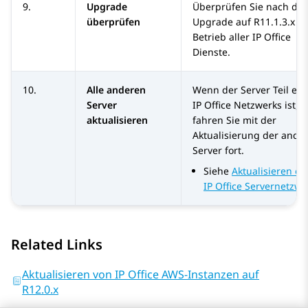
9.
Upgrade
Überprüfen Sie nach de
überprüfen
Upgrade auf
R11.1.3.x
d
Betrieb aller
IP Office
Dienste.
10.
Alle anderen
Wenn der Server Teil ein
Server
IP Office
Netzwerks ist,
aktualisieren
fahren Sie mit der
Aktualisierung der ande
Server fort.
Siehe
Aktualisieren ei
IP Office Servernetzwe
Related Links
Aktualisieren von IP Office AWS-Instanzen auf
R12.0.x