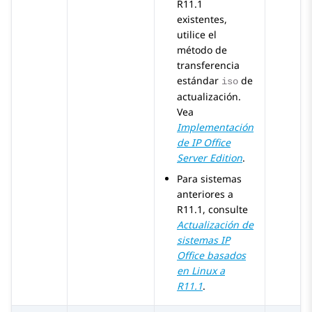
R11.1
existentes,
utilice el
método de
transferencia
estándar
de
iso
actualización.
Vea
Implementación
de
IP Office
Server Edition
.
Para sistemas
anteriores a
R11.1, consulte
Actualización de
sistemas IP
Office basados
en Linux a
R11.1
.