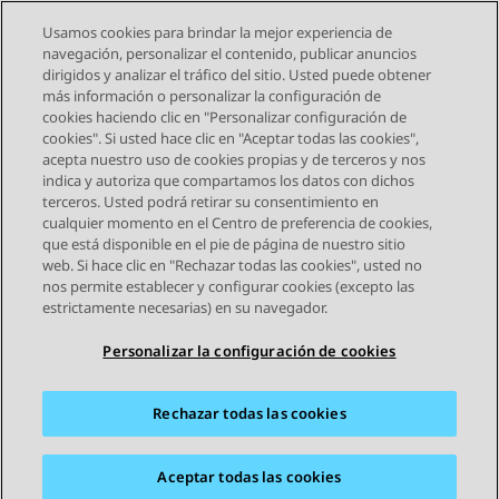
Usamos cookies para brindar la mejor experiencia de
navegación, personalizar el contenido, publicar anuncios
dirigidos y analizar el tráfico del sitio. Usted puede obtener
más información o personalizar la configuración de
Send Feedback
cookies haciendo clic en "Personalizar configuración de
cookies". Si usted hace clic en "Aceptar todas las cookies",
acepta nuestro uso de cookies propias y de terceros y nos
indica y autoriza que compartamos los datos con dichos
Tema anterior
Tema siguiente
terceros. Usted podrá retirar su consentimiento en
Navegación de tema
cualquier momento en el Centro de preferencia de cookies,
que está disponible en el pie de página de nuestro sitio
web. Si hace clic en "Rechazar todas las cookies", usted no
STAY CONNECTED
nos permite establecer y configurar cookies (excepto las
estrictamente necesarias) en su navegador.
Personalizar la configuración de cookies
Rechazar todas las cookies
Mapa del sitio
Condiciones de Uso
Privacidad
Política de Cookies
Marcas registradas
Accesibilidad
Aceptar todas las cookies
© 2026 Avaya LLC