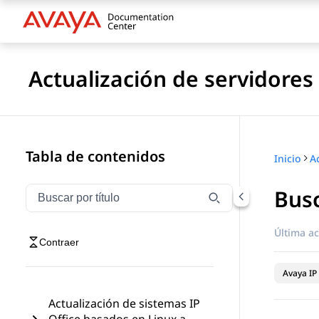
Actualización de servidores 
Tabla de contenidos
Inicio
Busc
Filtrar navegación por título
Escriba para filtrar los elementos de navegación por 
Última ac
Contraer
Avaya IP 
Actualización de sistemas IP