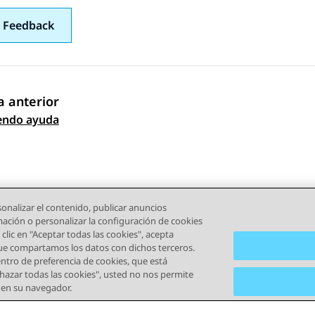
 Feedback
 anterior
gación de tema
endo ayuda
onalizar el contenido, publicar anuncios
rmación o personalizar la configuración de cookies
clic en "Aceptar todas las cookies", acepta
que compartamos los datos con dichos terceros.
tro de preferencia de cookies, que está
echazar todas las cookies", usted no nos permite
) en su navegador.