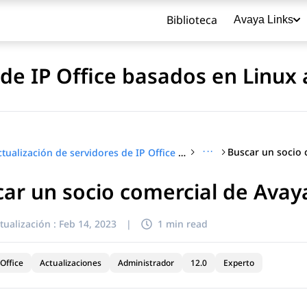
Biblioteca
Avaya Links
de IP Office basados en Linux a
···
Actualización de servidores de IP Office basados en Linux a IP Office R12.0
ar un socio comercial de Avay
título
tualización :
Feb 14, 2023
|
1 min read
Office
Actualizaciones
Administrador
12.0
Experto