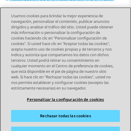
Usamos cookies para brindar la mejor experiencia de
navegación, personalizar el contenido, publicar anuncios
dirigidos y analizar el tráfico del sitio. Usted puede obtener
más información o personalizar la configuración de
Send Feedback
cookies haciendo clic en "Personalizar configuración de
cookies". Si usted hace clic en "Aceptar todas las cookies",
acepta nuestro uso de cookies propias y de terceros y nos
indica y autoriza que compartamos los datos con dichos
Tema anterior
Tema siguiente
terceros. Usted podrá retirar su consentimiento en
Navegación de tema
cualquier momento en el Centro de preferencia de cookies,
que está disponible en el pie de página de nuestro sitio
web. Si hace clic en "Rechazar todas las cookies", usted no
STAY CONNECTED
nos permite establecer y configurar cookies (excepto las
estrictamente necesarias) en su navegador.
Personalizar la configuración de cookies
Rechazar todas las cookies
Mapa del sitio
Condiciones de Uso
Privacidad
Política de Cookies
Marcas registradas
Accesibilidad