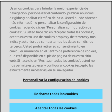
Usamos cookies para brindar la mejor experiencia de
navegación, personalizar el contenido, publicar anuncios
dirigidos y analizar el tráfico del sitio. Usted puede obtener
más información o personalizar la configuración de
Send Feedback
cookies haciendo clic en "Personalizar configuración de
cookies". Si usted hace clic en "Aceptar todas las cookies",
acepta nuestro uso de cookies propias y de terceros y nos
indica y autoriza que compartamos los datos con dichos
Tema anterior
Tema siguiente
terceros. Usted podrá retirar su consentimiento en
Navegación de tema
cualquier momento en el Centro de preferencia de cookies,
que está disponible en el pie de página de nuestro sitio
web. Si hace clic en "Rechazar todas las cookies", usted no
STAY CONNECTED
nos permite establecer y configurar cookies (excepto las
estrictamente necesarias) en su navegador.
Personalizar la configuración de cookies
Rechazar todas las cookies
Mapa del sitio
Condiciones de Uso
Privacidad
Política de Cookies
Marcas registradas
Accesibilidad
Aceptar todas las cookies
© 2026 Avaya LLC